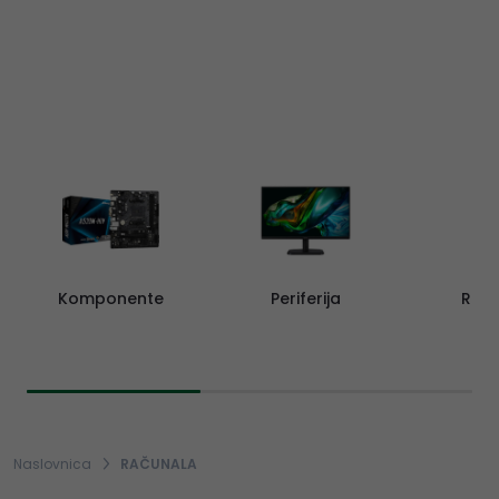
Komponente
Periferija
Rač
Naslovnica
RAČUNALA