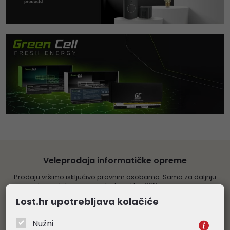
Veleprodaja informatičke opreme
Prodaju vršimo isključivo pravnim osobama. Samo za daljnju
prodaju odobravamo rabate od 5 - 20% ovisno o grupi
proizvoda. Sve navedene cijene su veleprodajne, bez PDV-a.
Lost.hr upotrebljava kolačiće
Obratite nam se s povjerenjem
Nužni