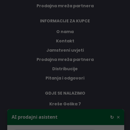
Prodajna mreža partnera
INFORMACIJE ZA KUPCE
O nama
Kontakt
Jamstveni uvjeti
Prodajna mreža partnera
Distribucije
Pitanja i odgovori
GDJE SE NALAZIMO
Kreše Golika 7
10000 Zagreb
×
AI prodajni asistent
↻
Hrvatska