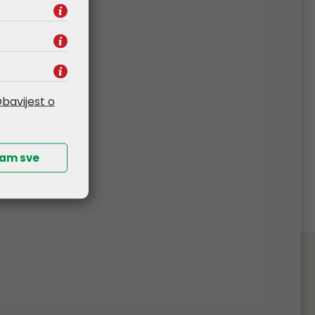
bavijest o
ćam sve
splatna dostava