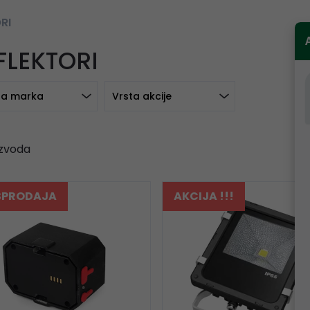
RI
FLEKTORI
a marka
Vrsta akcije
zvoda
SPRODAJA
AKCIJA !!!