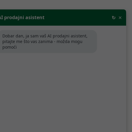
×
AI prodajni asistent
↻
Dobar dan, ja sam vaš AI prodajni asistent,
pitajte me što vas zanima - možda mogu
pomoći
Poredaj po relevantnosti