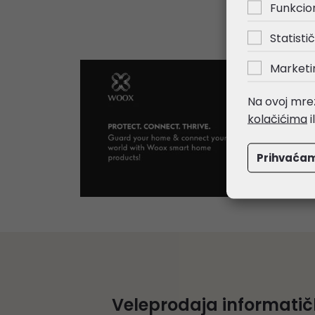
Funkcio
Statistič
Marketi
Na ovoj mrež
kolačićima
i
Prihvaća
Veleprodaja informati