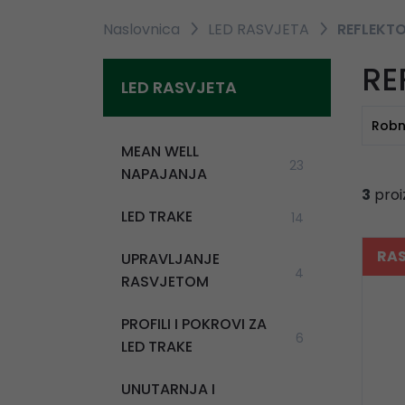
Naslovnica
LED RASVJETA
REFLEKTO
RE
LED RASVJETA
Robn
MEAN WELL
23
NAPAJANJA
3
proi
LED TRAKE
14
RA
UPRAVLJANJE
4
RASVJETOM
PROFILI I POKROVI ZA
6
LED TRAKE
UNUTARNJA I