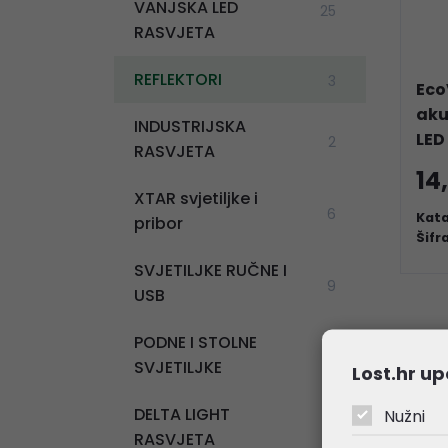
VANJSKA LED
25
RASVJETA
REFLEKTORI
3
Eco
aku
INDUSTRIJSKA
LED
2
RASVJETA
14
XTAR svjetiljke i
6
Kata
pribor
Šifr
SVJETILJKE RUČNE I
9
USB
PODNE I STOLNE
10
SVJETILJKE
Lost.hr up
DELTA LIGHT
Nužni
13
RASVJETA