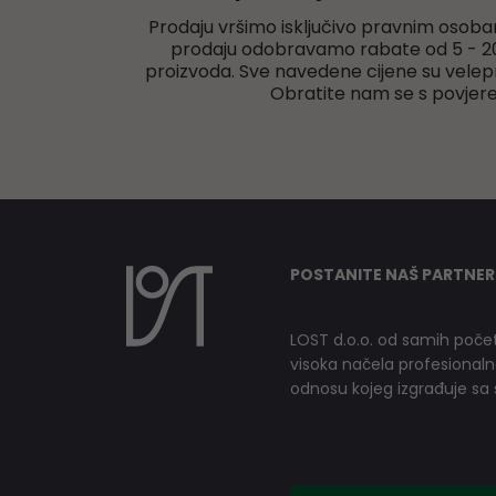
Prodaju vršimo isključivo pravnim osoba
prodaju odobravamo rabate od 5 - 20
proizvoda. Sve navedene cijene su velep
Obratite nam se s povjer
POSTANITE NAŠ PARTNER
LOST d.o.o. od samih počet
visoka načela profesionalnog
odnosu kojeg izgrađuje sa s