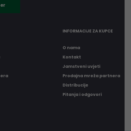
er
INFORMACIJE ZA KUPCE
O nama
a
Kontakt
Jamstveni uvjeti
nera
Prodajna mreža partnera
Distribucije
Pitanja i odgovori