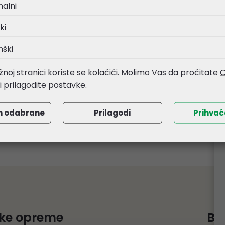
nalni
ki
nški
noj stranici koriste se kolačići. Molimo Vas da pročitate
O
li prilagodite postavke.
m odabrane
Prilagodi
Prihva
čke opreme
Be