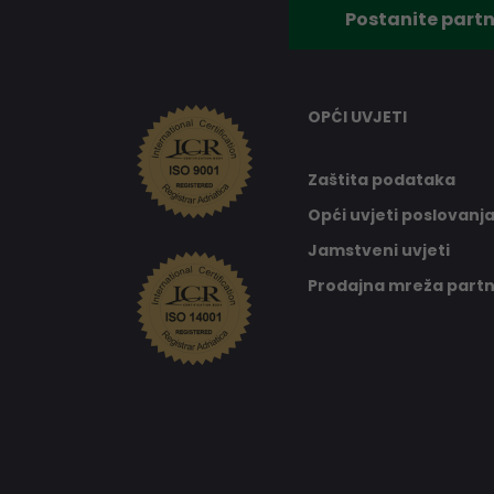
Postanite partn
OPĆI UVJETI
Zaštita podataka
Opći uvjeti poslovanj
Jamstveni uvjeti
Prodajna mreža part