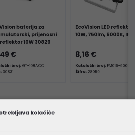
Vision baterija za
EcoVision LED reflektor
mulatorski, prijenosni
10W, 750lm, 6000K, IP6
 reflektor 10W 30829
,49 €
8,16 €
loški broj:
GT-10BACC
Kataloški broj:
FM016-6000K
a:
30831
Šifra:
28050
otrebljava kolačiće