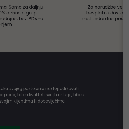
ma. Samo za daljnju
Za narudžbe veće
% ovisno o grupi
besplatnu dostavu r
rodajne, bez PDV-a.
nestandardne pošiljk
enjem
aka svojeg postojanja nastoji održavati
 rada, bilo u kvaliteti svojih usluga, bilo u
vojim klijentima ili dobavljačima.