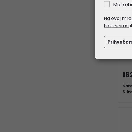
Marketi
Na ovoj mrež
kolačićima
i
Prihvaća
Kin
DDR
16
Kata
Šifr