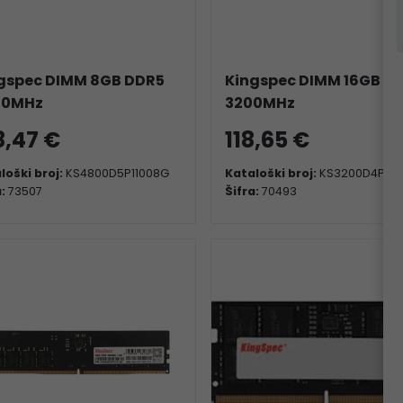
gspec DIMM 8GB DDR5
Kingspec DIMM 16GB D
00MHz
3200MHz
8,47 €
118,65 €
loški broj:
KS4800D5P11008G
Kataloški broj:
KS3200D4P135
a:
73507
Šifra:
70493