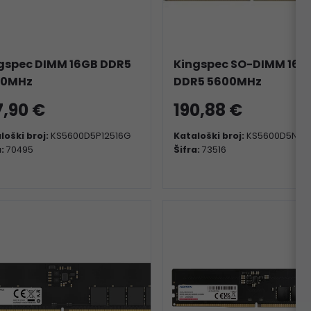
gspec DIMM 16GB DDR5
Kingspec SO-DIMM 16G
00MHz
DDR5 5600MHz
7,90 €
190,88 €
loški broj:
KS5600D5P12516G
Kataloški broj:
KS5600D5N110
a:
70495
Šifra:
73516