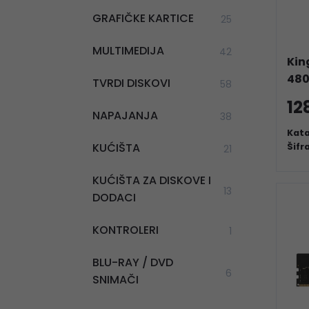
GRAFIČKE KARTICE
25
MULTIMEDIJA
42
Kin
48
TVRDI DISKOVI
58
12
NAPAJANJA
38
Kata
KUĆIŠTA
Šifr
21
KUĆIŠTA ZA DISKOVE I
13
DODACI
KONTROLERI
1
BLU-RAY / DVD
6
SNIMAČI