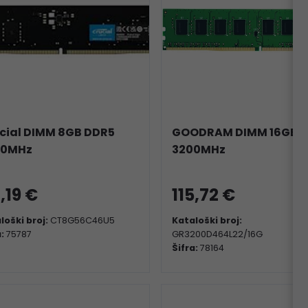
cial DIMM 8GB DDR5
GOODRAM DIMM 16GB 
00MHz
3200MHz
6,19 €
115,72 €
loški broj:
CT8G56C46U5
Kataloški broj:
a:
75787
GR3200D464L22/16G
Šifra:
78164