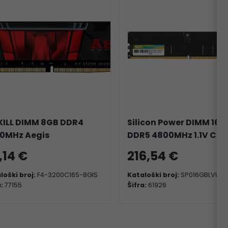
KILL DIMM 8GB DDR4
Silicon Power DIMM 16G
0MHz Aegis
DDR5 4800MHz 1.1V CL4
,14 €
216,54 €
loški broj:
F4-3200C16S-8GIS
Kataloški broj:
SP016GBLVU48
a:
77155
Šifra:
61926