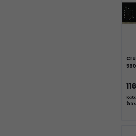
Cru
56
11
Kata
Šifr