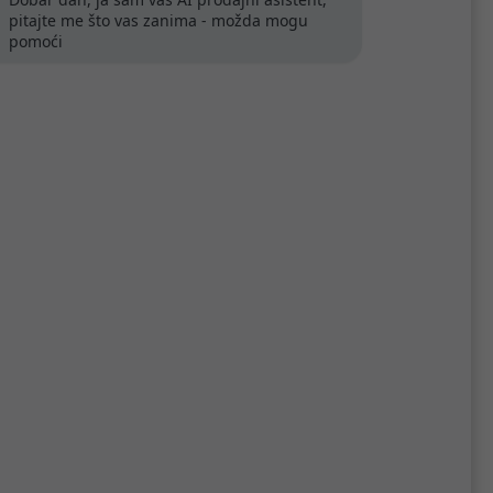
pitajte me što vas zanima - možda mogu
pomoći
DR4
Kingspec DIMM 16GB DDR5
4800MHz
188,42 €
16G
Kataloški broj:
KS4800D5P11016G
Šifra:
73508