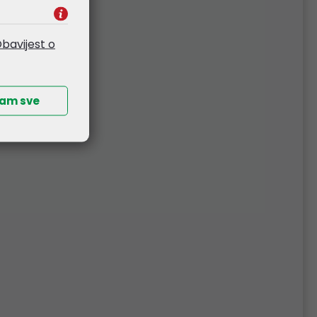
bavijest o
ćam sve
GB
Kingston SO-DIMM 8GB
DDR5 5600MHz
(KVR56S46BS6-8)
121,71 €
032G
Kataloški broj:
KVR56S46BS6-8
Šifra:
76847