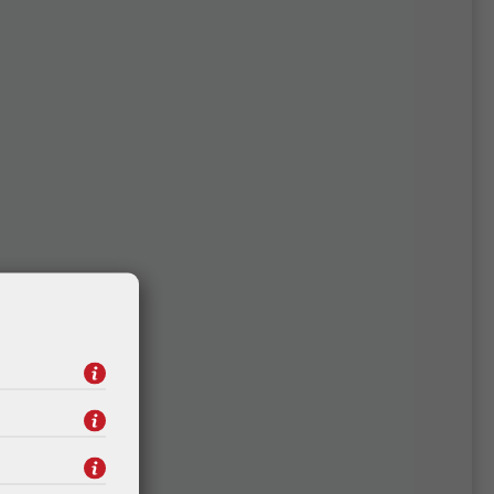
5
Kingston SO-DIMM 16GB
6G-
DDR4 3200MHz CL22
(KCP432SD8/16)
176,54 €
-S
Kataloški broj:
KCP432SD8/16
Šifra:
75820