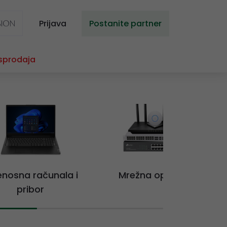
Prijava
Postanite partner
sprodaja
jenosna računala i
Mrežna oprema
pribor