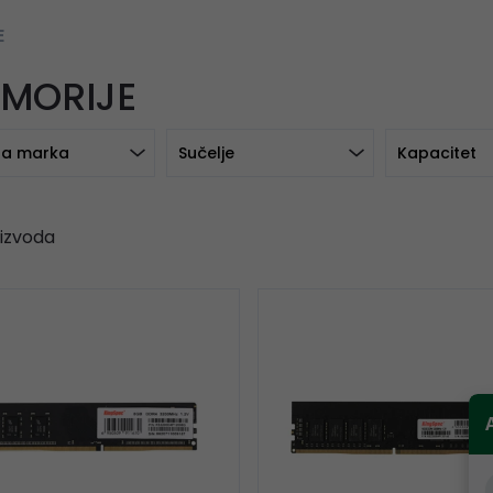
E
MORIJE
a marka
Sučelje
Kapacitet
izvoda