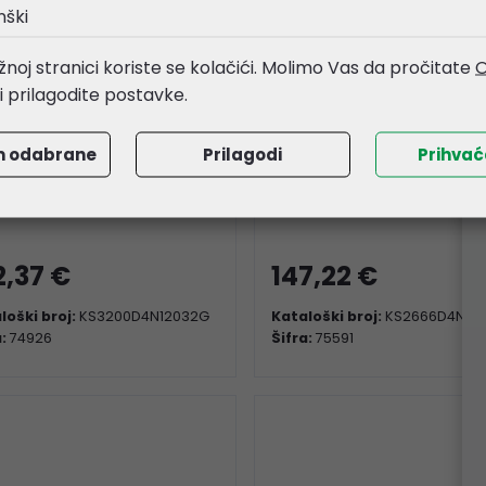
nški
noj stranici koriste se kolačići. Molimo Vas da pročitate
O
li prilagodite postavke.
m odabrane
Prilagodi
Prihva
gspec SO-DIMM 32GB
Kingspec SO-DIMM 32
4 3200MHz
DDR4 2666MHz
2,37 €
147,22 €
loški broj:
KS3200D4N12032G
Kataloški broj:
KS2666D4N12
a:
74926
Šifra:
75591