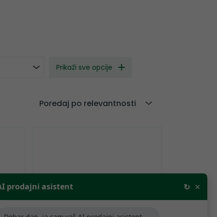
Prikaži sve opcije
Poredaj po relevantnosti
×
AI prodajni asistent
↻
Dobar dan, ja sam vaš AI prodajni asistent,