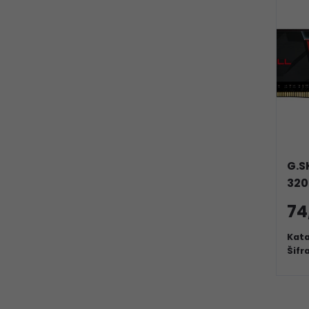
G.S
320
74
Kata
Šifr