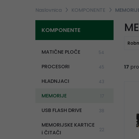
Naslovnica
KOMPONENTE
MEMORIJ
ME
KOMPONENTE
Robn
MATIČNE PLOČE
54
PROCESORI
17
pro
45
HLADNJACI
43
MEMORIJE
17
USB FLASH DRIVE
38
MEMORIJSKE KARTICE
22
i ČITAČI