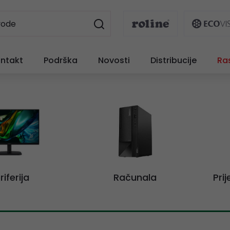
ntakt
Podrška
Novosti
Distribucije
Ra
riferija
Računala
Pri