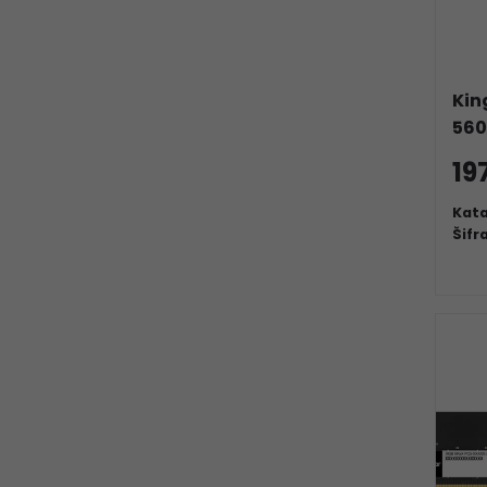
Kin
56
19
Kata
Šifr