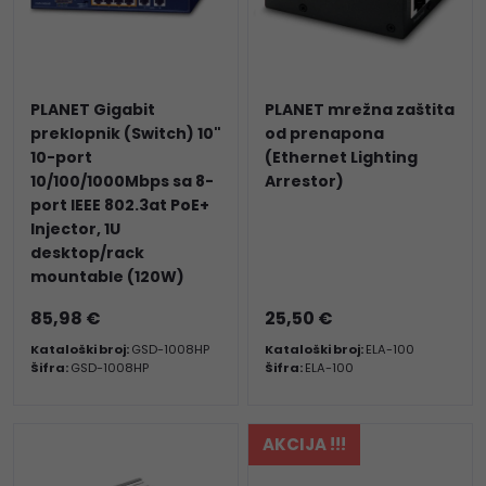
PLANET Gigabit
PLANET mrežna zaštita
preklopnik (Switch) 10"
od prenapona
10-port
(Ethernet Lighting
10/100/1000Mbps sa 8-
Arrestor)
port IEEE 802.3at PoE+
Injector, 1U
desktop/rack
mountable (120W)
85,98 €
25,50 €
Kataloški broj:
GSD-1008HP
Kataloški broj:
ELA-100
Šifra:
GSD-1008HP
Šifra:
ELA-100
AKCIJA !!!