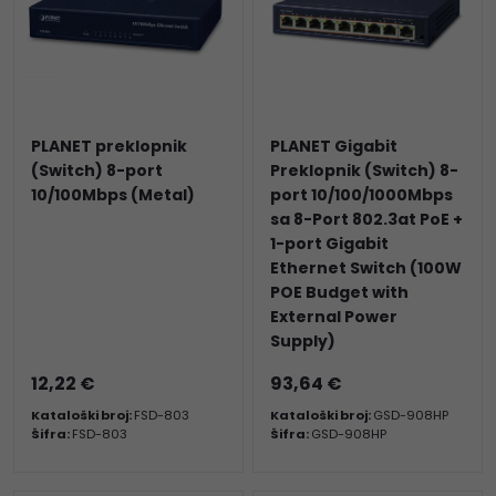
PLANET preklopnik
PLANET Gigabit
(Switch) 8-port
Preklopnik (Switch) 8-
10/100Mbps (Metal)
port 10/100/1000Mbps
sa 8-Port 802.3at PoE +
1-port Gigabit
Ethernet Switch (100W
POE Budget with
External Power
Supply)
12,22 €
93,64 €
Kataloški broj:
FSD-803
Kataloški broj:
GSD-908HP
Šifra:
FSD-803
Šifra:
GSD-908HP