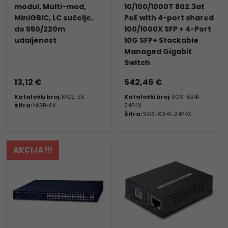
modul, Multi-mod,
10/100/1000T 802.3at
MiniGBIC, LC sučelje,
PoE with 4-port shared
do 550/220m
100/1000X SFP + 4-Port
udaljenost
10G SFP+ Stackable
Managed Gigabit
Switch
13,12 €
542,46 €
Kataloški broj:
MGB-SX
Kataloški broj:
SGS-6341-
Šifra:
MGB-SX
24P4X
Šifra:
SGS-6341-24P4X
AKCIJA !!!