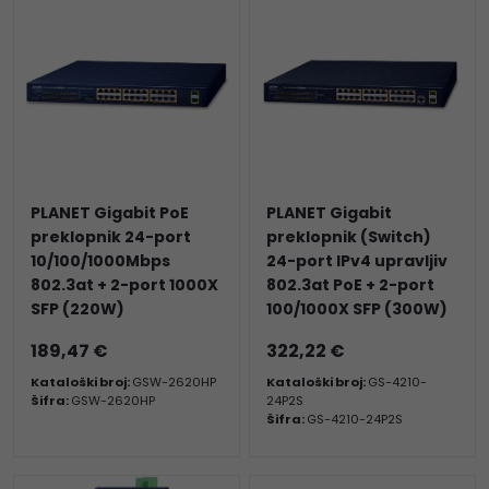
PLANET Gigabit PoE
PLANET Gigabit
preklopnik 24-port
preklopnik (Switch)
10/100/1000Mbps
24-port IPv4 upravljiv
802.3at + 2-port 1000X
802.3at PoE + 2-port
SFP (220W)
100/1000X SFP (300W)
189,47 €
322,22 €
Kataloški broj:
GSW-2620HP
Kataloški broj:
GS-4210-
Šifra:
GSW-2620HP
24P2S
Šifra:
GS-4210-24P2S