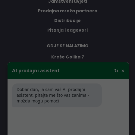
Jamstveni uvjeti
Prodajna mreža partnera
Distribucije
Pitanja i odgovori
GDJE SE NALAZIMO
Kreše Golika 7
10000 Zagreb
×
AI prodajni asistent
↻
Hrvatska
Dobar dan, ja sam vaš AI prodajni
RADNO VRIJEME
asistent, pitajte me što vas zanima -
možda mogu pomoći
Pon-Čet: 08:30 - 16:30h
Pet: 08:30 - 16:00h