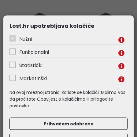
Lost.hr upotrebljava kolačiće
Nužni
Funkcionalni
Statistički
PLANET Media optički
PLANET Media optički
pretvarač Gigabit
pretvarač Gigabit
Marketinški
1000Base-T-
1000Base-T to
1000Base-SX (Multi
1000Base-LX (Single
Na ovoj mrežnoj stranici koriste se kolačići. Molimo Vas
mode)
Mode)
da pročitate
Obavijest o kolačićima
ili prilagodite
53,08 €
54,17 €
postavke.
Kataloški broj:
GT-802
Kataloški broj:
GT-802S
Šifra:
GT-802
Šifra:
GT-802S
Prihvaćam odabrane