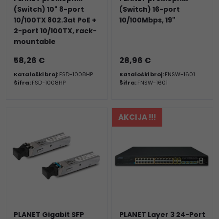
(Switch) 10" 8-port
(Switch) 16-port
10/100TX 802.3at PoE +
10/100Mbps, 19"
2-port 10/100TX, rack-
mountable
58,26 €
28,96 €
Kataloški broj:
FSD-1008HP
Kataloški broj:
FNSW-1601
Šifra:
FSD-1008HP
Šifra:
FNSW-1601
AKCIJA !!!
PLANET Gigabit SFP
PLANET Layer 3 24-Port