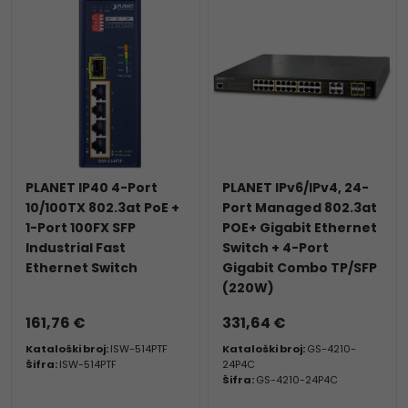
PLANET IP40 4-Port
PLANET IPv6/IPv4, 24-
10/100TX 802.3at PoE +
Port Managed 802.3at
1-Port 100FX SFP
POE+ Gigabit Ethernet
Industrial Fast
Switch + 4-Port
Ethernet Switch
Gigabit Combo TP/SFP
(220W)
161,76 €
331,64 €
Kataloški broj:
ISW-514PTF
Kataloški broj:
GS-4210-
Šifra:
ISW-514PTF
24P4C
Šifra:
GS-4210-24P4C