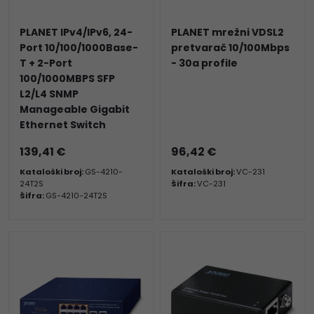
PLANET IPv4/IPv6, 24-
PLANET mrežni VDSL2
Port 10/100/1000Base-
pretvarač 10/100Mbps
T + 2-Port
- 30a profile
100/1000MBPS SFP
L2/L4 SNMP
Manageable Gigabit
Ethernet Switch
139,41 €
96,42 €
Kataloški broj:
GS-4210-
Kataloški broj:
VC-231
24T2S
Šifra:
VC-231
Šifra:
GS-4210-24T2S