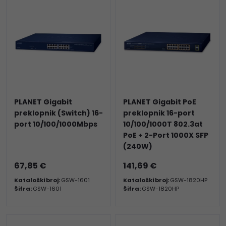
PLANET Gigabit
PLANET Gigabit PoE
preklopnik (Switch) 16-
preklopnik 16-port
port 10/100/1000Mbps
10/100/1000T 802.3at
PoE + 2-Port 1000X SFP
(240W)
67,85 €
141,69 €
Kataloški broj:
GSW-1601
Kataloški broj:
GSW-1820HP
Šifra:
GSW-1601
Šifra:
GSW-1820HP