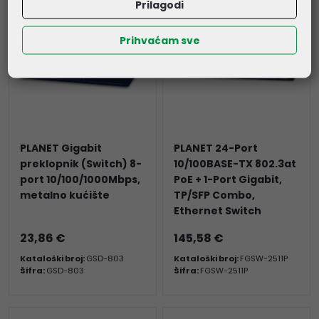
Prilagodi
Prihvaćam sve
PLANET Gigabit
PLANET 24-Port
preklopnik (Switch) 8-
10/100BASE-TX 802.3at
port 10/100/1000Mbps,
PoE + 1-Port Gigabit,
metalno kućište
TP/SFP Combo,
Ethernet Switch
23,86 €
145,58 €
Kataloški broj:
GSD-803
Kataloški broj:
FGSW-2511P
Šifra:
GSD-803
Šifra:
FGSW-2511P