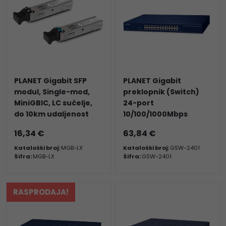
PLANET Gigabit SFP
PLANET Gigabit
modul, Single-mod,
preklopnik (Switch)
MiniGBIC, LC sučelje,
24-port
do 10km udaljenost
10/100/1000Mbps
16,34 €
63,84 €
Kataloški broj:
MGB-LX
Kataloški broj:
GSW-2401
Šifra:
MGB-LX
Šifra:
GSW-2401
RASPRODAJA!