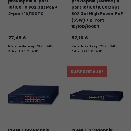
preklopnik 4-port
preklopnik (Switch) 4-
10/100TX 802.3at PoE +
port 10/100/1000Mbps
2-port 10/100TX
802.3at High Power PoE
(55W) + 2-Port
10/100/1000T
27,45 €
52,10 €
Kataloški broj:
FSD-604HP
Kataloški broj:
GSD-604HP
Šifra:
FSD-604HP
Šifra:
GSD-604HP
RASPRODAJA!
PLANET preklopnik
PLANET preklopnik