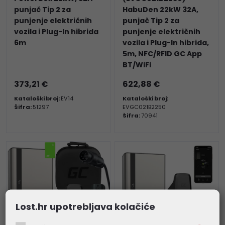
punjač Tip 2 za
HabuDen 22kW 32A,
punjenje električnih
punjač Tip 2 za
vozila i Plug-In hibrida
punjenje električnih
6m
vozila i Plug-In hibrida,
5m, NFC/RFID GC App
BT/WiFi
373,21 €
622,88 €
Kataloški broj:
EV14
Kataloški broj:
Šifra:
51297
EVGC021B2250
Šifra:
70941
Lost.hr upotrebljava kolačiće