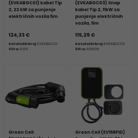
(EVKABGC01) kabel Tip
(EVKABGC03) Snap
2, 22 kW za punjenje
kabel Tip 2, 11kW za
električnih vozila 5m
punjenje električnih
vozila, 5m
124,33 €
115,29 €
Kataloški broj:
EVKABGC01
Kataloški broj:
EVKABGC03
Šifra:
51311
Šifra:
66808
Green Cell
Green Cell (EV15RFID)