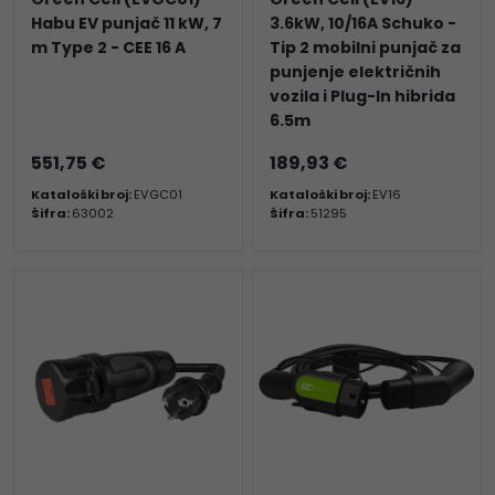
Habu EV punjač 11 kW, 7
3.6kW, 10/16A Schuko -
m Type 2 - CEE 16 A
Tip 2 mobilni punjač za
punjenje električnih
vozila i Plug-In hibrida
6.5m
551,75 €
189,93 €
Kataloški broj:
EVGC01
Kataloški broj:
EV16
Šifra:
63002
Šifra:
51295