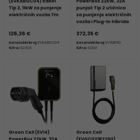
(EVKABGC04) kabel
PowerBox 22kW, 32A
Tip 2, 11kW za punjenje
punjač Tip 2 utičnica
električnih vozila 7m
za punjenje električnih
vozila i Plug-In hibrida
126,26 €
372,35 €
Kataloški broj:
EVKABGC04
Kataloški broj:
EV15RFID
Šifra:
52303
Šifra:
51301
Green Cell (EV14)
Green Cell
PowerBox 22kW, 32A
(EVGC021B2250)