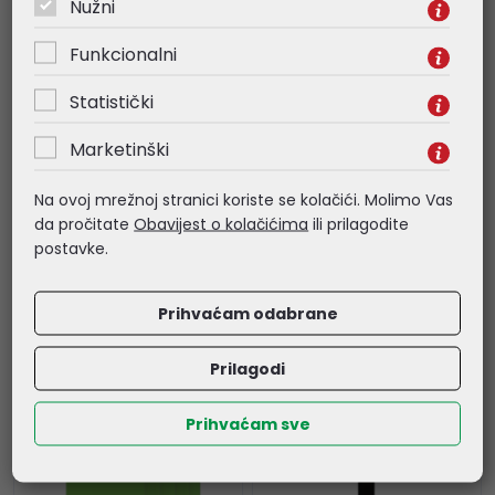
Nužni
Funkcionalni
Green Cell
Green Cell
(EVGC021B2275)
(EVGC021B2275)
Statistički
HabuDen 22kW 32A
HabuDen 22kW 32A,
7.5m NFC + Habu
punjač Tip 2 za
Marketinški
Mobile EV Charger 11
punjenje električnih
kW 7 m (EVGC01), set
vozila i Plug-In hibrida,
Na ovoj mrežnoj stranici koriste se kolačići. Molimo Vas
7.5m, GC App, BT/WiFi
da pročitate
Obavijest o kolačićima
ili prilagodite
1.160,08 €
649,81 €
postavke.
Kataloški broj:
Kataloški broj:
EVGC021B2275
EVGC021B2275
Prihvaćam odabrane
Šifra:
78016
Šifra:
76314
Prilagodi
Prihvaćam sve