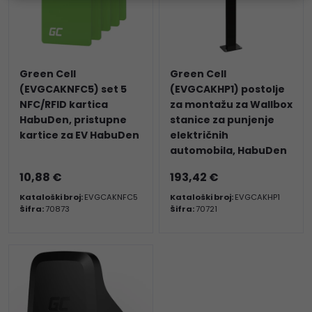
Green Cell
Green Cell
(EVGCAKNFC5) set 5
(EVGCAKHP1) postolje
NFC/RFID kartica
za montažu za Wallbox
HabuDen, pristupne
stanice za punjenje
kartice za EV HabuDen
električnih
automobila, HabuDen
10,88 €
193,42 €
Kataloški broj:
EVGCAKNFC5
Kataloški broj:
EVGCAKHP1
Šifra:
70873
Šifra:
70721