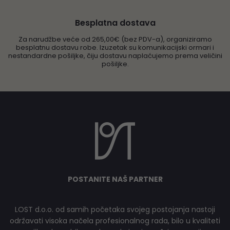
Besplatna dostava
Za narudžbe veće od 265,00€ (bez PDV-a), organiziramo
besplatnu dostavu robe. Izuzetak su komunikacijski ormari i
nestandardne pošiljke, čiju dostavu naplaćujemo prema veličini
pošiljke.
POSTANITE NAŠ PARTNER
LOST d.o.o. od samih početaka svojeg postojanja nastoji
održavati visoka načela profesionalnog rada, bilo u kvaliteti