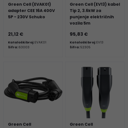
Green Cell (EVAK01)
Green Cell (EV13) kabel
adapter CEE 16A 400V
Tip 2, 3.6kW za
5P - 230V Schuko
punjenje električnih
vozila 5m
21,12 €
95,83 €
Kataloški broj:
EVAK01
Kataloški broj:
EV13
Šifra:
63003
Šifra:
52305
Green Cell
Green Cell