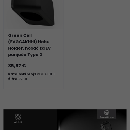
Green Cell
(EVGCAKHH1) Habu
Holder. nosač za EV
punjače Type 2
35,57 €
Kataloški broj:
EVGCAKHH1
Šifra:
77611