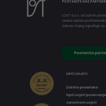
POSTANITE NAŠ PARTNER
LOST d.o.o. od samih počet
visoka načela profesionalnog
odnosu kojeg izgrađuje sa s
Postanite partn
OPĆI UVJETI
Zaštita podataka
Opći uvjeti poslovanj
Jamstveni uvjeti