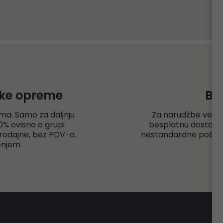
čke opreme
Be
ma. Samo za daljnju
Za narudžbe veće
% ovisno o grupi
besplatnu dostavu r
rodajne, bez PDV-a.
nestandardne pošiljk
enjem