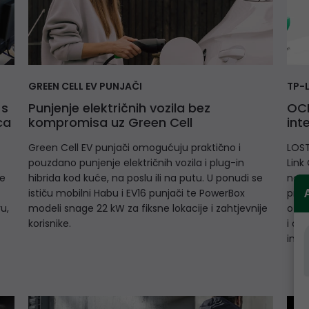
GREEN CELL EV PUNJAČI
TP-
 s
Punjenje električnih vozila bez
OCN
ca
kompromisa uz Green Cell
int
Green Cell EV punjači omogućuju praktično i
LOST
pouzdano punjenje električnih vozila i plug-in
Link
je
hibrida kod kuće, na poslu ili na putu. U ponudi se
nami
ističu mobilni Habu i EV16 punjači te PowerBox
prof
u,
modeli snage 22 kW za fiksne lokacije i zahtjevnije
o TP
korisnike.
i ce
infr