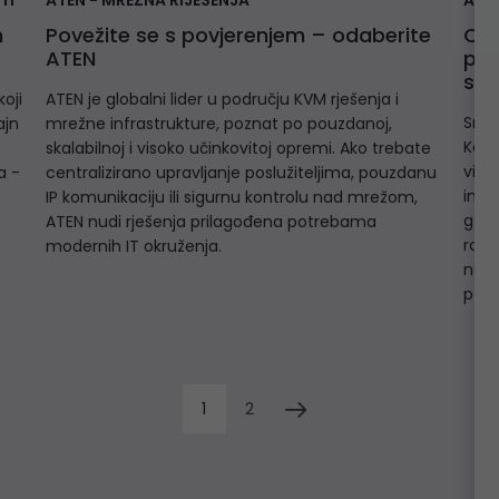
TI
ATEN - MREŽNA RIJEŠENJA
ASR
m
Povežite se s povjerenjem – odaberite
Otk
ATEN
pou
sus
oji
ATEN je globalni lider u području KVM rješenja i
Snag
ajn
mrežne infrastrukture, poznat po pouzdanoj,
Konf
skalabilnoj i visoko učinkovitoj opremi. Ako trebate
viso
a -
centralizirano upravljanje poslužiteljima, pouzdanu
inov
IP komunikaciju ili sigurnu kontrolu nad mrežom,
game
ATEN nudi rješenja prilagođena potrebama
raču
modernih IT okruženja.
nude
potr
1
2