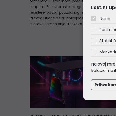
temeljem — stabilnom, preciznom i sigurnom
Lost.hr up
snagom. Za sistemske integratore, IT odjele i
resellere, odabir pouzdanog napajanja (PSU)
Nužni
izravno utječe na dugotrajnost isporučenih
sustava i smanjenje troškova povrata.
Funkcio
Statistič
Marketi
Na ovoj mrež
kolačićima
i
Prihvaća