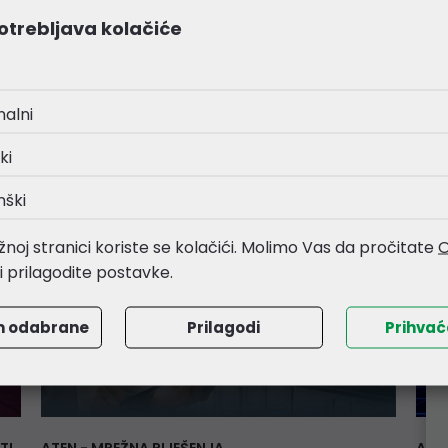
osigurali maksimalan mir i sigurnost u radu, s
nap
otrebljava kolačiće
ponosom objavljujemo da sva Cratos stolna
Dono
računala iz naše ponude od sada dolaze s
prof
produljenim jamstvenim rokom od 3 godine,
100-
umjesto dosadašnje 2 godine.
nalni
rout
i pa
ki
vide
nški
noj stranici koriste se kolačići. Molimo Vas da pročitate
O
li prilagodite postavke.
m odabrane
Prilagodi
Prihva