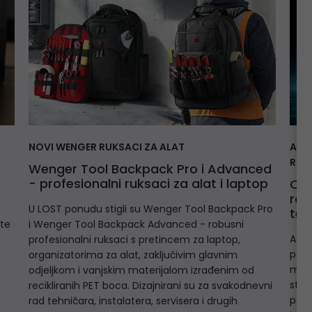
NOVI WENGER RUKSACI ZA ALAT
ASR
REZ
Wenger Tool Backpack Pro i Advanced
- profesionalni ruksaci za alat i laptop
Otk
rač
U LOST ponudu stigli su Wenger Tool Backpack Pro
teh
ite
i Wenger Tool Backpack Advanced - robusni
ASRo
profesionalni ruksaci s pretincem za laptop,
pokr
organizatorima za alat, zaključivim glavnim
mode
odjeljkom i vanjskim materijalom izrađenim od
stan
recikliranih PET boca. Dizajnirani su za svakodnevni
popu
rad tehničara, instalatera, servisera i drugih