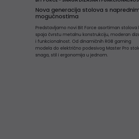
BIT FORCE - SNAGA DIZAJNA I FUNKCIONALNOS
Nova generacija stolova s napredni
mogućnostima
Predstavljamo novi Bit Force asortiman stolova k
spaja čvrstu metalnu konstrukciju, moderan diz
i funkcionalnost. Od dinamičnih RGB gaming
modela do električno podesivog Master Pro stol
snaga, stil i ergonomija u jednom.