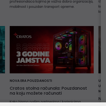
izdv
profesionalaca kojima je važna dobra organizacija,
kako
mobilnost i pouzdan transport opreme.
konf
NOVA ERA POUZDANOSTI
UPOZ
UPS 
Cratos stolna računala: Pouzdanost
MOD
na koju možete računati
Nov
Kako bismo našim partnerima i korisnicima
swi