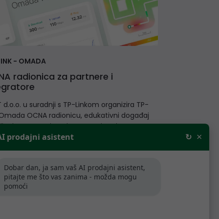
LINK - OMADA
A radionica za partnere i
egratore
 d.o.o. u suradnji s TP-Linkom organizira TP-
 Omada OCNA radionicu, edukativni događaj
jenjen partnerima, integratorima i IT
×
AI prodajni asistent
↻
esionalcima koji žele unaprijediti svoje znanje
-Link Omada rješenjima, poslovnim mrežama
ntraliziranom upravljanju mrežnom
Dobar dan, ja sam vaš AI prodajni asistent,
astrukturom.
pitajte me što vas zanima - možda mogu
pomoći