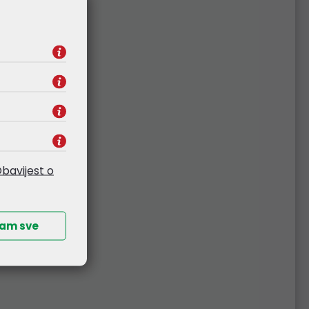
ajanja
simo pregled najnovijih MikroTik uređaja za
esionalnu primjenu. Saznajte više o novom
gigabitnom switchu, kompaktnom Wi-Fi 6
eru, inovativnom rješenju za vanjsko napajanje
metnom upravljanju kabelima. Pogledajte
o i tehničke specifikacije.
bavijest o
ćam sve