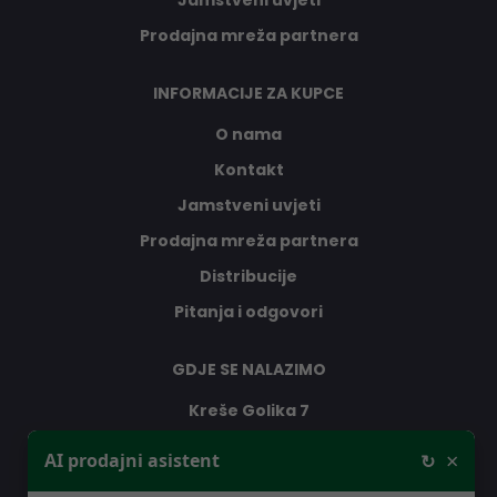
Jamstveni uvjeti
Prodajna mreža partnera
INFORMACIJE ZA KUPCE
O nama
Kontakt
Jamstveni uvjeti
Prodajna mreža partnera
Distribucije
Pitanja i odgovori
GDJE SE NALAZIMO
Kreše Golika 7
10000 Zagreb
×
AI prodajni asistent
↻
Hrvatska