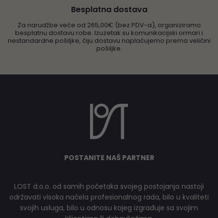
Besplatna dostava
Za narudžbe veće od 265,00€ (bez PDV-a), organiziramo
besplatnu dostavu robe. Izuzetak su komunikacijski ormari i
nestandardne pošiljke, čiju dostavu naplaćujemo prema veličini
pošiljke.
POSTANITE NAŠ PARTNER
LOST d.o.o. od samih početaka svojeg postojanja nastoji
održavati visoka načela profesionalnog rada, bilo u kvaliteti
svojih usluga, bilo u odnosu kojeg izgrađuje sa svojim