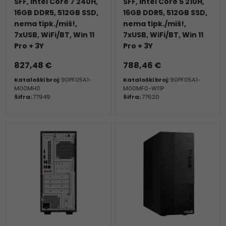
SFF, Intel Core 7 240H,
SFF, Intel Core 5 210H,
16GB DDR5, 512GB SSD,
16GB DDR5, 512GB SSD,
nema tipk./miš!,
nema tipk./miš!,
7xUSB, WiFi/BT, Win 11
7xUSB, WiFi/BT, Win 11
Pro + 3Y
Pro + 3Y
827,48 €
788,46 €
Kataloški broj:
90PF05A1-
Kataloški broj:
90PF05A1-
M00MH0
M00MF0-W11P
Šifra:
77949
Šifra:
77620