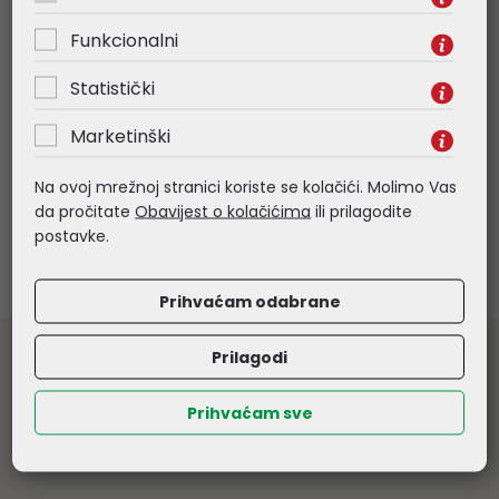
Funkcionalni
Statistički
Marketinški
Na ovoj mrežnoj stranici koriste se kolačići. Molimo Vas
da pročitate
Obavijest o kolačićima
ili prilagodite
postavke.
Prihvaćam odabrane
Prilagodi
Veleprodaja informatičke opreme
Prodaju vršimo isključivo pravnim osobama. Samo za daljnju
Prihvaćam sve
prodaju odobravamo rabate od 5 - 20% ovisno o grupi
proizvoda. Sve navedene cijene su veleprodajne, bez PDV-a.
Obratite nam se s povjerenjem