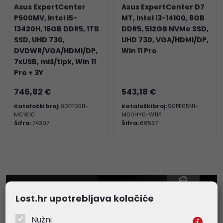
Asus ExpertCenter
Asus ExpertCenter D7
P500MV, Intel i5-
MT, Intel i3-14100, 8GB
13420H, 16GB DDR5, 1TB
DDR5, 512GB NVMe SSD,
SSD, UHD 730,
UHD 730, VGA/HDMI/DP,
DVDWR/VGA/HDMI/DP,
Win 11 Pro
7xUSB, miš/tipk, Win 11
Pro + 3Y
746,82 €
543,18 €
Kataloški broj:
90PF05I1-
Kataloški broj:
90PF05N1-
M01810
M00HY0-W11P
Šifra:
74397
Šifra:
68537
Lost.hr upotrebljava kolačiće
Nužni