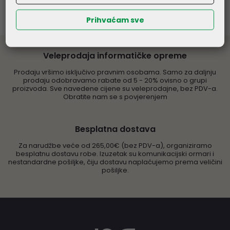
Prihvaćam sve
Veleprodaja informatičke opreme
Prodaju vršimo isključivo pravnim osobama. Samo za daljnju
prodaju odobravamo rabate od 5 - 20% ovisno o grupi
proizvoda. Sve navedene cijene su veleprodajne, bez PDV-a.
Obratite nam se s povjerenjem
Besplatna dostava
Za narudžbe veće od 265,00€ (bez PDV-a), organiziramo
besplatnu dostavu robe. Izuzetak su komunikacijski ormari i
nestandardne pošiljke, čiju dostavu naplaćujemo prema veličini
pošiljke.