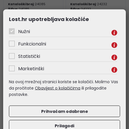
Kataloški broj:
24085
Kataloški broj:
24232
Šifra:
24085
Šifra:
24232
Lost.hr upotrebljava kolačiće
Nužni
Funkcionalni
Statistički
Marketinški
Na ovoj mrežnoj stranici koriste se kolačići. Molimo Vas
da pročitate
Obavijest o kolačićima
ili prilagodite
postavke.
Prihvaćam odabrane
Prilagodi