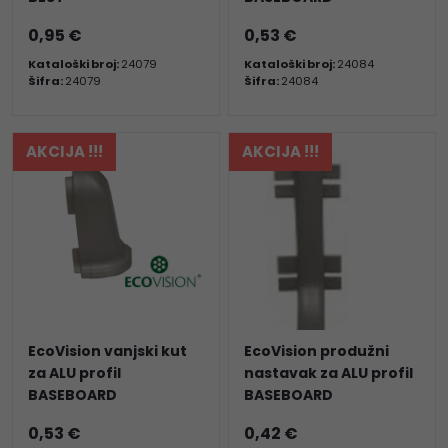
0,95 €
0,53 €
Kataloški broj:
24079
Kataloški broj:
24084
Šifra:
24079
Šifra:
24084
AKCIJA !!!
AKCIJA !!!
EcoVision vanjski kut
EcoVision produžni
za ALU profil
nastavak za ALU profil
BASEBOARD
BASEBOARD
0,53 €
0,42 €