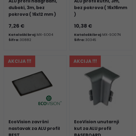
ALU profil nadgradni,
ALU profil kutni, 3m,
duboki, 3m, bez
bez pokrova ( 16x16mm
pokrova ( 16x12 mm )
)
7,26 €
10,38 €
Kataloški broj:
MX-SO04
Kataloški broj:
MX-SO07N
Šifra:
30882
Šifra:
30345
AKCIJA !!!
AKCIJA !!!
EcoVision završni
EcoVision unutarnji
nastavak za ALU profil
kut za ALU profil
BEST
BASEBOARD