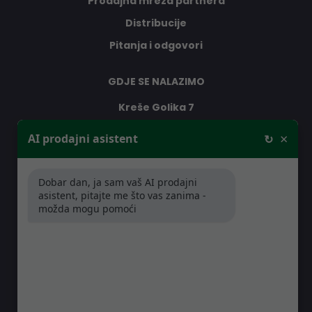
Prodajna mreža partnera
Distribucije
Pitanja i odgovori
GDJE SE NALAZIMO
Kreše Golika 7
10000 Zagreb
×
AI prodajni asistent
↻
Hrvatska
Dobar dan, ja sam vaš AI prodajni
RADNO VRIJEME
asistent, pitajte me što vas zanima -
možda mogu pomoći
Pon-Čet: 08:30 - 16:30h
Pet: 08:30 - 16:00h