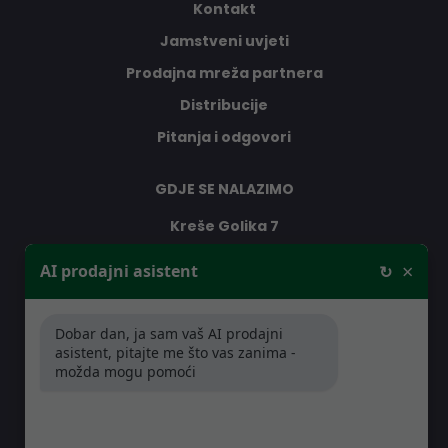
Kontakt
Jamstveni uvjeti
Prodajna mreža partnera
Distribucije
Pitanja i odgovori
GDJE SE NALAZIMO
Kreše Golika 7
10000 Zagreb
×
AI prodajni asistent
↻
Hrvatska
Dobar dan, ja sam vaš AI prodajni
RADNO VRIJEME
asistent, pitajte me što vas zanima -
možda mogu pomoći
Pon-Čet: 08:30 - 16:30h
Pet: 08:30 - 16:00h