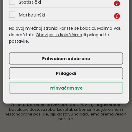
Statistički
Marketinški
Na ovoj mrežnoj stranici koriste se kolačići. Molimo Vas
da pročitate
Obavijest o kolačićima
ili prilagodite
postavke.
Veleprodaja informatičke opreme
Prihvaćam odabrane
Prodaju vršimo isključivo pravnim osobama. Samo za daljnju
prodaju odobravamo rabate od 5 - 20% ovisno o grupi
proizvoda. Sve navedene cijene su veleprodajne, bez PDV-a.
Prilagodi
Obratite nam se s povjerenjem
Prihvaćam sve
Besplatna dostava
Za narudžbe veće od 265,00€ (bez PDV-a), organiziramo
besplatnu dostavu robe. Izuzetak su komunikacijski ormari i
nestandardne pošiljke, čiju dostavu naplaćujemo prema veličini
pošiljke.