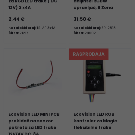
za RGB LED trake ( DC
daljinski RGBW
12V) 3 x4A
upravljač, 8 Zona
2,44 €
31,50 €
Kataloški broj:
TS-AF 3x4A
Kataloški broj:
SR-2818
Šifra:
21217
Šifra:
24602
RASPRODAJA
EcoVision LED MINI PCB
EcoVision LED RGB
prekidač na senzor
kontroler za Magic
pokreta za LED trake
fleksibilne trake
12V/4V DC, 8A