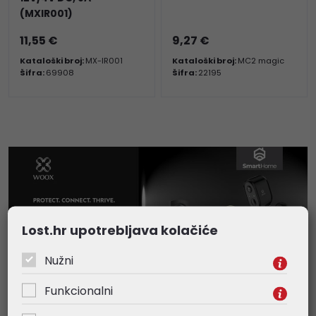
(MXIR001)
11,55 €
9,27 €
Kataloški broj:
MX-IR001
Kataloški broj:
MC2 magic
Šifra:
69908
Šifra:
22195
Lost.hr upotrebljava kolačiće
Nužni
Funkcionalni