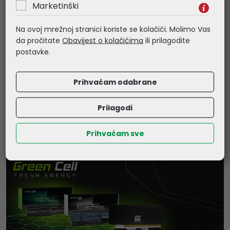
Marketinški
Kataloški broj:
19.03.3000
Kataloški broj:
19.04.4160
Šifra:
19.03.3000
Šifra:
19.04.4160
Na ovoj mrežnoj stranici koriste se kolačići. Molimo Vas
da pročitate
Obavijest o kolačićima
ili prilagodite
postavke.
Prihvaćam odabrane
Prilagodi
Prihvaćam sve