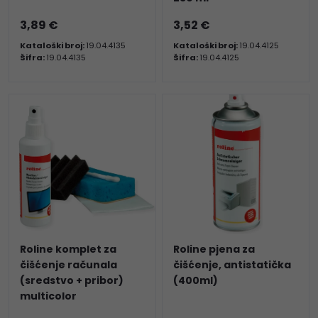
3,89 €
3,52 €
Kataloški broj:
19.04.4135
Kataloški broj:
19.04.4125
Šifra:
19.04.4135
Šifra:
19.04.4125
Roline komplet za
Roline pjena za
čišćenje računala
čišćenje, antistatička
(sredstvo + pribor)
(400ml)
multicolor