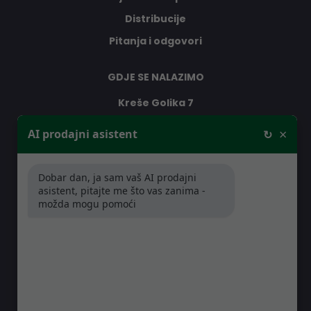
Distribucije
Pitanja i odgovori
GDJE SE NALAZIMO
Kreše Golika 7
10000 Zagreb
×
AI prodajni asistent
↻
Hrvatska
Dobar dan, ja sam vaš AI prodajni
RADNO VRIJEME
asistent, pitajte me što vas zanima -
možda mogu pomoći
Pon-Čet: 08:30 - 16:30h
Pet: 08:30 - 16:00h