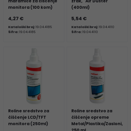
maramice za čišćenje
zrak, "Air Duster"
monitora (100 kom)
(400ml)
4,27 €
5,54 €
Kataloški broj:
19.04.4185
Kataloški broj:
19.04.4110
Šifra:
19.04.4185
Šifra:
19.04.4110
Roline sredstvo za
Roline sredstvo za
čišćenje LCD/TFT
čišćenje opreme
monitora (250ml)
Metal/Plastika/Zasloni,
250 ml