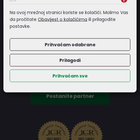
Na ovoj mrežnoj stranici koriste se kolačići. Molimo Vas
da pročitate
Obavijest o kolačićima
ili prilagodite
POSTANITE NAŠ PARTNER
postavke.
LOST d.o.o. od samih početaka svojeg postojanja nastoji
Prihvaćam odabrane
održavati visoka načela profesionalnog rada, bilo u kvaliteti
svojih usluga, bilo u odnosu kojeg izgrađuje sa svojim
Prilagodi
klijentima ili dobavljačima.
Prihvaćam sve
Postanite partner