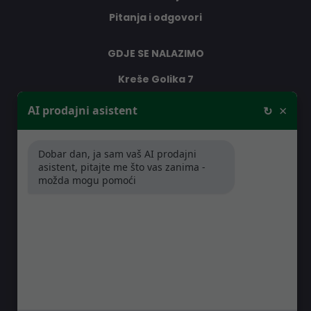
Pitanja i odgovori
GDJE SE NALAZIMO
Kreše Golika 7
10000 Zagreb
×
AI prodajni asistent
↻
Hrvatska
Dobar dan, ja sam vaš AI prodajni
RADNO VRIJEME
asistent, pitajte me što vas zanima -
možda mogu pomoći
Pon-Čet: 08:30 - 16:30h
Pet: 08:30 - 16:00h