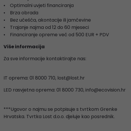
• Optimalni uvjeti financiranja
• Brza obrada
• Bez učešća, akontacije ili jamčevine
• Trajanje najma od 12 do 60 mjeseci
• Financiranje opreme već od 500 EUR + PDV
Više informacija
Za sve informacije kontaktirajte nas:
IT oprema: 01 8000 710,
lost@lost.hr
LED rasvjetna oprema: 01 8000 730,
info@ecovision.hr
***Ugovor o najmu se potpisuje s tvrtkom Grenke
Hrvatska. Tvrtka Lost d.o.o. djeluje kao posrednik.